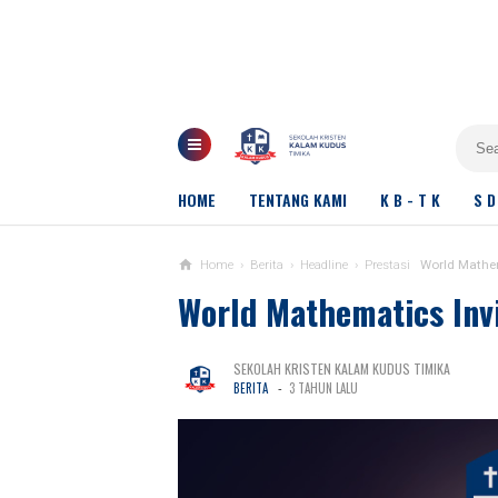
HOME
TENTANG KAMI
K B - T K
S D
Home
›
Berita
›
Headline
›
Prestasi
World Mathem
World Mathematics Inv
SEKOLAH KRISTEN KALAM KUDUS TIMIKA
-
BERITA
3 TAHUN LALU