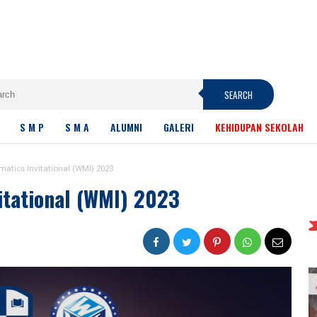
SEARCH
S M P
S M A
ALUMNI
GALERI
KEHIDUPAN SEKOLAH
atics Invitational (WMI) 2023
itational (WMI) 2023