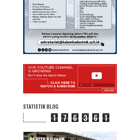
STATISTIK BLOG
1
7
6
3
6
1
BERITA PILIHAN