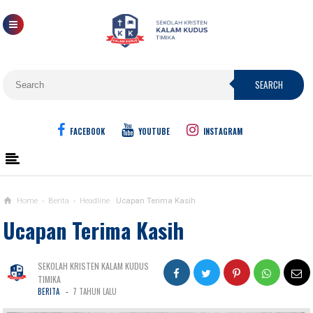
SEARCH
FACEBOOK
YOUTUBE
INSTAGRAM
Home
›
Berita
›
Headline
Ucapan Terima Kasih
Ucapan Terima Kasih
SEKOLAH KRISTEN KALAM KUDUS
TIMIKA
-
BERITA
7 TAHUN LALU